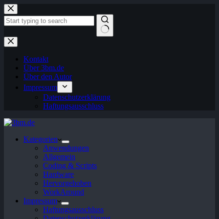
Zum
Inhalt
springen
Keine
Ergebnisse
Kontakt
Über 3bm.de
Über den Autor
Impressum
Datenschutzerklärung
Haftungsausschluss
Kategorien
Anwendungen
Allgemein
Coding & Scripts
Hardware
Hervorgehoben
WorkAround
Impressum
Haftungsausschluss
Datenschutzerklärung