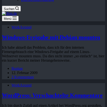
Suchen
Menü
WorkAround
Windows-Freigabe mit Debian mounten
Ich habe aktuell das Problem, dass ich für den internen
Firmengebrauch eine Windows-Freigabe auf einem Linux-
Webserver mounten muss. Da dies nicht immer „so einfach“ ist, hier
ein kurzer Bericht meiner Herangehensweise.
Bastian
12. Februar 2009
2 Kommentare
WorkAround
WordPress: Verschachtelte Kommentare
Ich bin durch Zufall auf einen Artikel bei WordPress.org gestoßen,