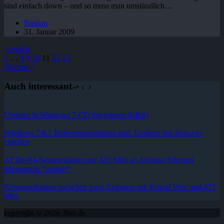
sind einfach down – und so muss man umständlich…
Bastian
31. Januar 2009
zurück
1
…
8
9
10
11
12
13
Nächste
Auch interessant
Updates in Windows 7-CD integrieren (64bit)
Windows 7/8.1 Referenzinstallation inkl. Updates mit dism.exe
erstellen
ATTiny84-Sensorendaten per 433 Mhz an Arduino Ethernet
übermitteln *update*
Kommunikation zwischen zwei Arduinos mit Virtual Wire und 433
Mhz
copyright © 2026 3bm.de