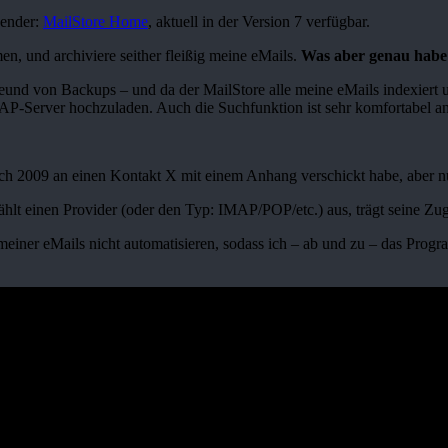
wender:
MailStore Home
, aktuell in der Version 7 verfügbar.
n, und archiviere seither fleißig meine eMails.
Was aber genau habe
eund von Backups – und da der MailStore alle meine eMails indexiert und 
AP-Server hochzuladen. Auch die Suchfunktion ist sehr komfortabel an
die ich 2009 an einen Kontakt X mit einem Anhang verschickt habe, aber
ählt einen Provider (oder den Typ: IMAP/POP/etc.) aus, trägt seine Zug
 meiner eMails nicht automatisieren, sodass ich – ab und zu – das Prog