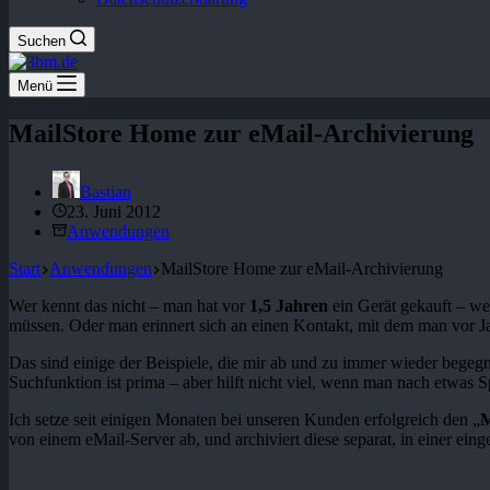
Suchen
Menü
MailStore Home zur eMail-Archivierung
Bastian
23. Juni 2012
Anwendungen
Start
Anwendungen
MailStore Home zur eMail-Archivierung
Wer kennt das nicht – man hat vor
1,5 Jahren
ein Gerät gekauft – we
müssen. Oder man erinnert sich an einen Kontakt, mit dem man vor Ja
Das sind einige der Beispiele, die mir ab und zu immer wieder begegn
Suchfunktion ist prima – aber hilft nicht viel, wenn man nach etwas S
Ich setze seit einigen Monaten bei unseren Kunden erfolgreich den „
M
von einem eMail-Server ab, und archiviert diese separat, in einer ei