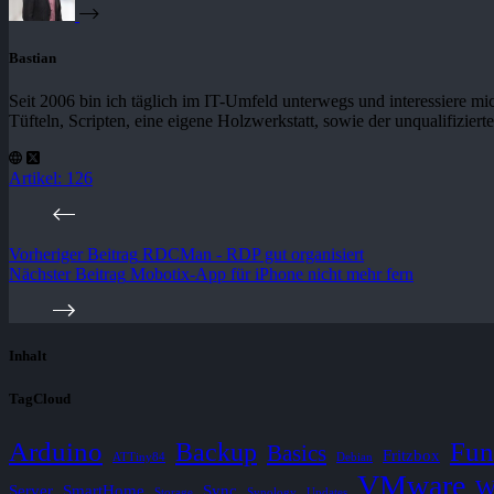
Bastian
Seit 2006 bin ich täglich im IT-Umfeld unterwegs und interessiere m
Tüfteln, Scripten, eine eigene Holzwerkstatt, sowie der unqualifizie
Artikel: 126
Vorheriger
Beitrag
RDCMan - RDP gut organisiert
Nächster
Beitrag
Mobotix-App für iPhone nicht mehr fern
Inhalt
TagCloud
Arduino
Fun
Backup
Basics
Fritzbox
ATTiny84
Debian
VMware
W
Server
SmartHome
Sync
Storage
Synology
Updates