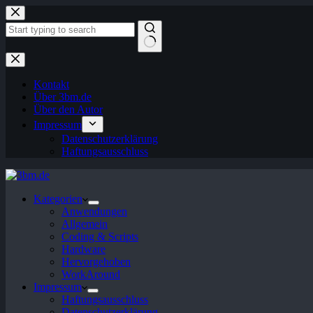
Zum
Inhalt
springen
Keine
Ergebnisse
Kontakt
Über 3bm.de
Über den Autor
Impressum
Datenschutzerklärung
Haftungsausschluss
Kategorien
Anwendungen
Allgemein
Coding & Scripts
Hardware
Hervorgehoben
WorkAround
Impressum
Haftungsausschluss
Datenschutzerklärung