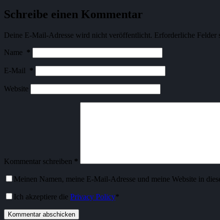
Schreibe einen Kommentar
Deine E-Mail-Adresse wird nicht veröffentlicht.
Erforderliche Felder 
Name
*
E-Mail
*
Website
Kommentar schreiben
*
Meinen Namen, meine E-Mail-Adresse und meine Website in dies
Ich akzeptiere die
Privacy Policy
*
Kommentar abschicken