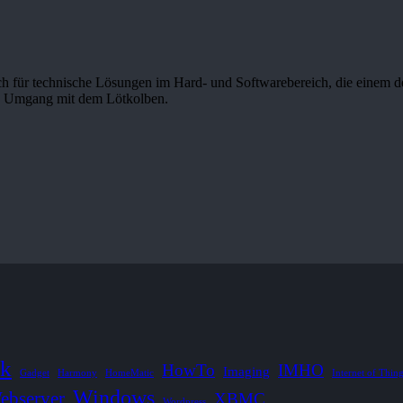
ich für technische Lösungen im Hard- und Softwarebereich, die einem d
rte Umgang mit dem Lötkolben.
k
HowTo
IMHO
Imaging
Gadget
Harmony
HomeMatic
Internet of Thin
Windows
ebserver
XBMC
Wordpress