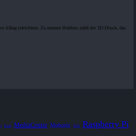
en Alltag erleichtern. Zu meinen Hobbies zählt der 3D-Druck, das
Raspberry Pi
MediaCenter
Mobotix
gs
Kodi
NAS