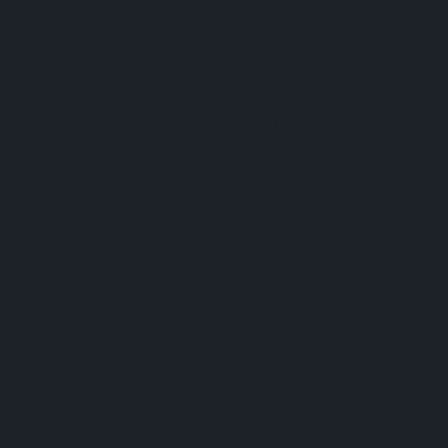
Ich habe mir für mein Sensorprojekt ein PiTFT-Display von
Adafruit über EXP-Tech bestellt und vor einigen Tagen
erhalten. Dabei handelt es sich um ein kleines 2,8″
Touchscreen-TFT mit einer Auflösung von 320×240, dass
zusätzlich vier Tasten/Buttons besitzt, die direkt auf…
Bastian
12. Januar 2014
1 Kommentar
Anwendungen
,
Coding & Scripts
VIM für Programmierung optimieren (Python, Syntax
Highlight)