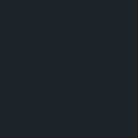
Es gibt mehrere Wege, um Daten zwischen einem Arduino (in
meinem Fall: UNO) und einem Raspberry Pi zu übertragen.
Ich habe eine unkomplizierte Lösung gesucht und war
überrascht, wie unkompliziert sie tatsächlich ist: Dabei muss
lediglich der Arduino UNO per…
Bastian
29. Dezember 2013
3 Kommentare
Coding & Scripts
ATTiny84-Sensorendaten per 433 Mhz an Arduino Ethernet
übermitteln *update*