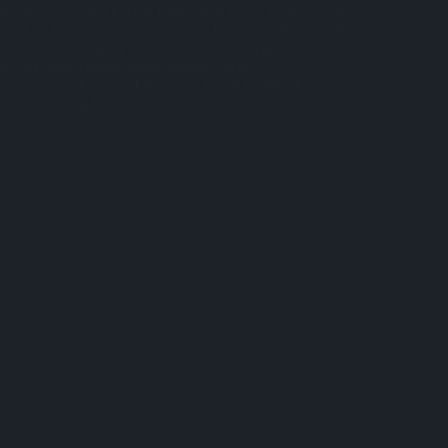
freien Verfügung nutzen kann. Nun hat es mich gestört, dass
nach X Minuten der Bildschirmschoner des X11 angeht, der
Bildschirm schwarz wird, aber die Hintergrundbeleuchtung
weiter angeschaltet bleibt. Aktuell suche…
Bastian
12. Januar 2014
4 Kommentare
Coding & Scripts
Adafruit PiTFT: Buttons/Taster mit Python ansteuern