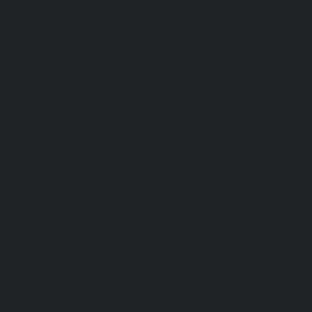
Um eine statische IP-Adresse auf dem Raspberry Pi für seine
WLAN- und LAN-Verbindung zu setzen, müssen folgende
beiden Dateien bearbeitet werden: /etc/network/interfaces
Zuerst öffnen wir die interfaces-Datei mit einem Texteditor
und passen den Inhalt gemäß meinem Beispiel an. Die…
Bastian
18. Juli 2014
1 Kommentar
Anwendungen