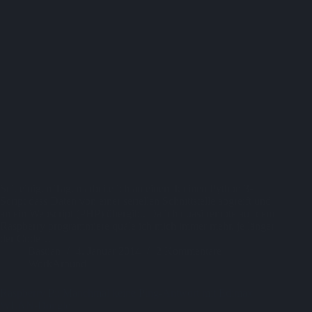
Seit einigen Tagen arbeite ich an einem kleinen Python 3-
Script dass Daten von einer seriellen Schnittstelle abgreift und
an ein Webscript (PHP) übergibt. Da ich quasi remote auf dem
Raspberry programmiere quäle ich mich immer mehr, je länger
der Code…
Bastian
4. Januar 2014
2 Kommentare
WorkAround
Raspberry Pi: Manchmal keine Ping-Antwort mit Edimax
WLAN-Dongle