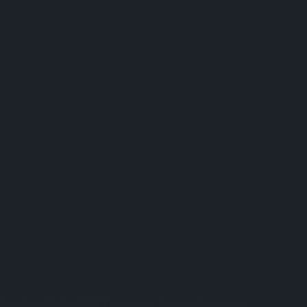
ausschalten
Auf dem Adafruit PiTFT sitzen vier Buttons, die man zur