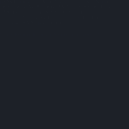
per SSH aufgeschaltet. Mein Raspberry ist per WLAN über
einen Edimax EW-7811Un WLAN-Adapter an mein lokales
LAN angeschlossen und von Zeit zu Zeit kommt…
Bastian
31. Dezember 2013
5 Kommentare
Coding & Scripts
,
Hardware
Serielle Kommunikation von Arduino mit Raspberry Pi