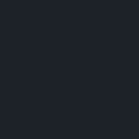
Da ich momentan etwas aktiver direkt auf einem meiner
Raspberry’s in Python programmiere, bin ich auch regelmäßig