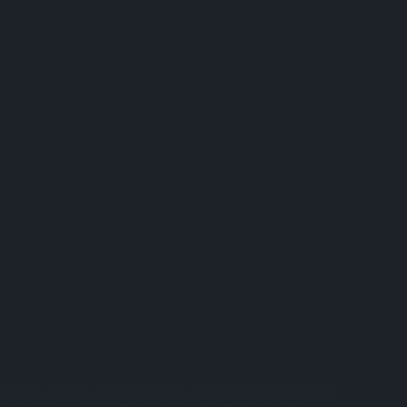
Seafile auf Raspberry Pi installieren *update*
Ich bin gerade wieder dabei den „optimalen“ Ort für meine