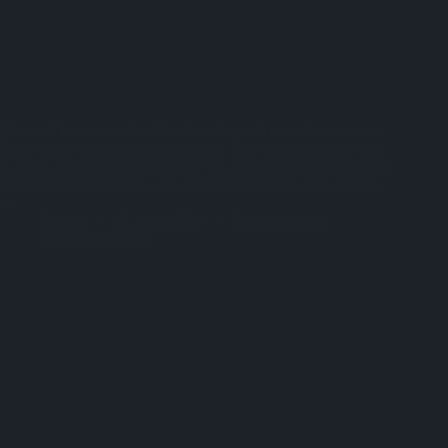
Ich stand heute vor dem Problem, dass ich mein Screensaver-
Script nicht in den Autostart bekam: Egal ob per crontab oder
rc.local – nach dem Bootup war das Python3-Script entweder
nicht gestartet oder hat – aus welchen Gründen auch immer –
…
Bastian
15. Januar 2014
9 Kommentare
Coding & Scripts
xscreensaver: Befehl/Script ausführen, wenn
Bildschirmschoner startet/beendet wird