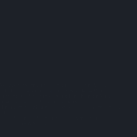
Wie zuvor erwähnt, arbeite ich gerade an einem Adafruit
PiTFT, dass auf einen Raspberry Pi gesteckt ist. Mein
Problem: Der Bildschirmschoner geht nach einigen Minuten
an und schaltet den Bildschirm schwarz, die
Hintergrundbeleuchtung des Displays bleibt aber angeschaltet.
Ich habe…
Bastian
12. Januar 2014
2 Kommentare
Coding & Scripts
Adafruit PiTFT: Hintergrundbeleuchtung per Taste