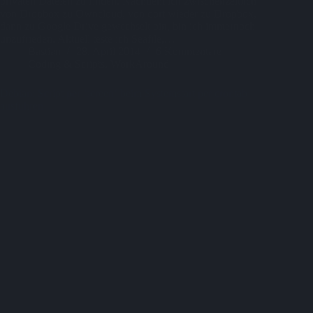
privaten Dateien zu finden. Nachdem ich zwischenzeitlich
von Dropbox zu Owncloud, von dort wieder zu Dropbox,
dann zu Google Drive gewechselt bin, bin ich immernoch
unzufrieden. Aktuell teste ich Seafile,…
Bastian
28. April 2014
6 Kommentare
Coding & Scripts
,
WorkAround
Debian: Script per ’screen‘ beim Systemstart per crontab
ausführen