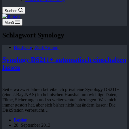
Suchen
Menü
Schlagwort
Synology
Hardware
,
WorkAround
Synology DS211+ automatisch einschalten
lassen
Seit etwa zwei Jahren betreibe ich privat eine Synology DS211+
(eine 2-Bay-NAS) im heimischen Haushalt um wichtige Daten,
Filme, Sicherungen und so weiter zentral abzulegen. Was mich
immer gestört hat, aber sich bisher nicht hat ändern lassen: Die
DiskStation verbraucht…
Bastian
28. September 2013