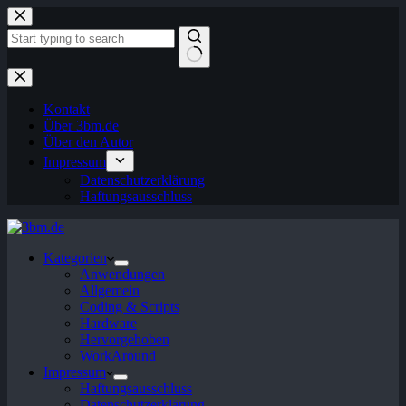
Zum
Inhalt
springen
Keine
Ergebnisse
Kontakt
Über 3bm.de
Über den Autor
Impressum
Datenschutzerklärung
Haftungsausschluss
Kategorien
Anwendungen
Allgemein
Coding & Scripts
Hardware
Hervorgehoben
WorkAround
Impressum
Haftungsausschluss
Datenschutzerklärung