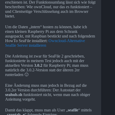
erschienen ist. Der Funktionsumfang lässt sich wie folgt
beschreiben: Wie ownCloud, nur das es funktioniert –
und Clientseitige Verschlüsselung auch im Browser
bietet.
Um die Daten „intern“ hosten zu können, habe ich
einen kleinen Raspberry Pi aus dem Schrank
ausgepackt, mit Raspbian bestückt und nach folgendem
HowTo SeaFile installiert:
Owncloud-Alternative
Seafile Server installieren
Die Anleitung ist zwar für SeaFile 2 geschrieben,
funktionierte in meinem Test jedoch auch mit der
aktuellen Version
3.0.2
für Raspberry Pi; man muss
natürlich die 3.0.2-Version statt der älteren 2er
runterladen 🙂
Eine Änderung muss man jedoch in Bezug auf die
3.0.2er Version durchführen: Der Autostart der
seahub.sh
funktioniert nicht, wenn man nach obiger
Anleitung vorgeht.
Damit das klappt, muss man als User „
seafile
“ mittels
„
crontab -e
“ folgende Einträge: