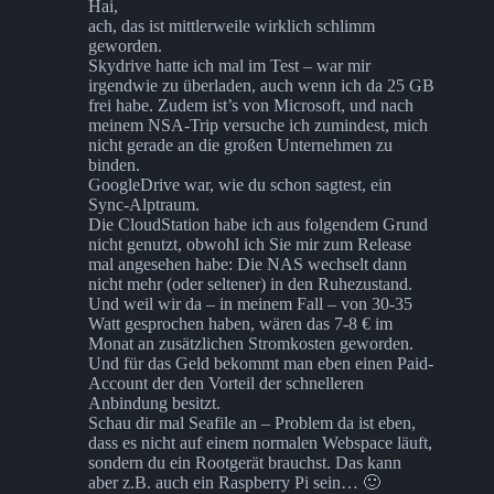
Hai,
ach, das ist mittlerweile wirklich schlimm
geworden.
Skydrive hatte ich mal im Test – war mir
irgendwie zu überladen, auch wenn ich da 25 GB
frei habe. Zudem ist’s von Microsoft, und nach
meinem NSA-Trip versuche ich zumindest, mich
nicht gerade an die großen Unternehmen zu
binden.
GoogleDrive war, wie du schon sagtest, ein
Sync-Alptraum.
Die CloudStation habe ich aus folgendem Grund
nicht genutzt, obwohl ich Sie mir zum Release
mal angesehen habe: Die NAS wechselt dann
nicht mehr (oder seltener) in den Ruhezustand.
Und weil wir da – in meinem Fall – von 30-35
Watt gesprochen haben, wären das 7-8 € im
Monat an zusätzlichen Stromkosten geworden.
Und für das Geld bekommt man eben einen Paid-
Account der den Vorteil der schnelleren
Anbindung besitzt.
Schau dir mal Seafile an – Problem da ist eben,
dass es nicht auf einem normalen Webspace läuft,
sondern du ein Rootgerät brauchst. Das kann
aber z.B. auch ein Raspberry Pi sein… 🙂