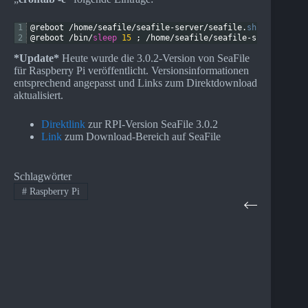
1
@
reboot
/
home
/
seafile
/
seafile
-
server
/
seafile
.
sh 
start
2
@
reboot
/
bin
/
sleep
15
;
/
home
/
seafile
/
seafile
-
server
-
late
*Update*
Heute wurde die 3.0.2-Version von SeaFile
für Raspberry Pi veröffentlicht. Versionsinformationen
entsprechend angepasst und Links zum Direktdownload
aktualisiert.
Direktlink
zur RPI-Version SeaFile 3.0.2
Link
zum Download-Bereich auf SeaFile
Schlagwörter
#
Raspberry Pi