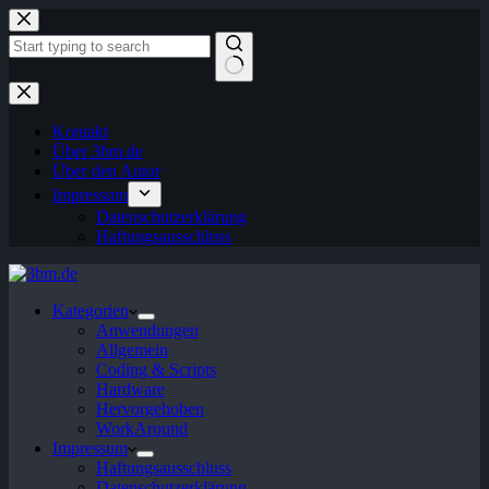
Zum
Inhalt
springen
Keine
Ergebnisse
Kontakt
Über 3bm.de
Über den Autor
Impressum
Datenschutzerklärung
Haftungsausschluss
Kategorien
Anwendungen
Allgemein
Coding & Scripts
Hardware
Hervorgehoben
WorkAround
Impressum
Haftungsausschluss
Datenschutzerklärung