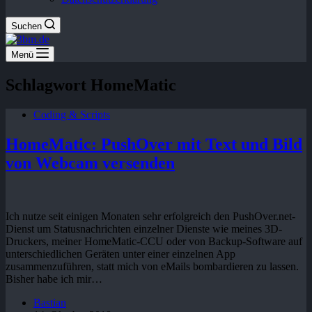
Suchen
Menü
Schlagwort
HomeMatic
Coding & Scripts
HomeMatic: PushOver mit Text und Bild
von Webcam versenden
Ich nutze seit einigen Monaten sehr erfolgreich den PushOver.net-
Dienst um Statusnachrichten einzelner Dienste wie meines 3D-
Druckers, meiner HomeMatic-CCU oder von Backup-Software auf
unterschiedlichen Geräten unter einer einzelnen App
zusammenzuführen, statt mich von eMails bombardieren zu lassen.
Bisher habe ich mir…
Bastian