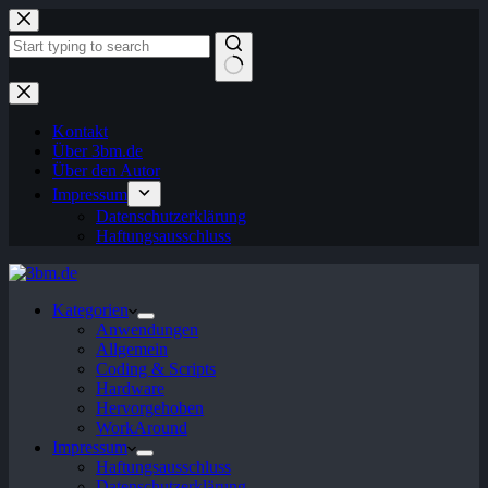
Zum
Inhalt
springen
Keine
Ergebnisse
Kontakt
Über 3bm.de
Über den Autor
Impressum
Datenschutzerklärung
Haftungsausschluss
Kategorien
Anwendungen
Allgemein
Coding & Scripts
Hardware
Hervorgehoben
WorkAround
Impressum
Haftungsausschluss
Datenschutzerklärung