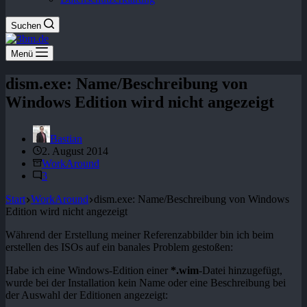
Suchen
Menü
dism.exe: Name/Beschreibung von
Windows Edition wird nicht angezeigt
Bastian
2. August 2014
WorkAround
3
Start
WorkAround
dism.exe: Name/Beschreibung von Windows
Edition wird nicht angezeigt
Während der Erstellung meiner Referenzabbilder bin ich beim
erstellen des ISOs auf ein banales Problem gestoßen:
Habe ich eine Windows-Edition einer
*.wim
-Datei hinzugefügt,
wurde bei der Installation kein Name oder eine Beschreibung bei
der Auswahl der Editionen angezeigt: