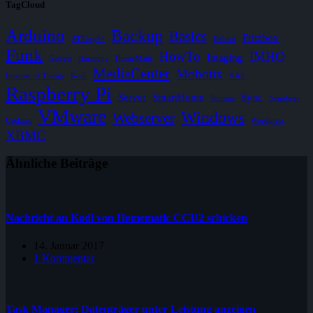
TagCloud
Arduino
Backup
Basics
Fritzbox
ATTiny84
Debian
Funk
HowTo
IMHO
Imaging
Gadget
Harmony
HomeMatic
MediaCenter
Mobotix
Internet of Things
Kodi
NAS
Raspberry Pi
Server
SmartHome
Sync
Storage
Synology
VMware
Windows
Webserver
Updates
Wordpress
XBMC
Ähnliche Beiträge
Nachricht an Kodi von Homematic CCU2 schicken
14. Januar 2017
1 Kommentar
Task Manager: Datenträger unter Leistung anzeigen