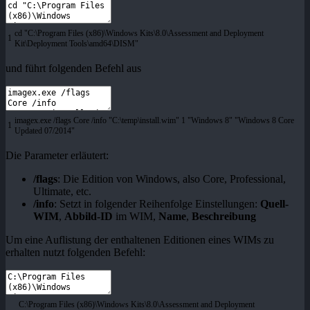
cd
"C:\Program Files (x86)\Windows Kits\8.0\Assessment and Deployment
1
Kit\Deployment Tools\amd64\DISM"
und führt folgenden Befehl aus
imagex
.
exe
/
flags
Core
/
info
"C:\temp\install.wim"
1
"Windows 8"
"Windows 8 Core
1
Updated 07/2014"
Die Parameter erläutert:
/flags
: Die Edition von Windows, also Core, Professional,
Ultimate, etc.
/info
: Setzt in folgender Reihenfolge Einstellungen:
Quell-
WIM
,
Abbild-ID
im WIM,
Name
,
Beschreibung
Um eine Auflistung der enthaltenen Editionen eines WIMs zu
erhalten nutzt folgenden Befehl:
C
:
\
Program
Files
(
x86
)
\
Windows
Kits
\
8
.
0
\
Assessment
and
Deployment