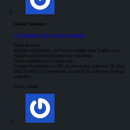
Günter Niemann
23. September 2014 / 01:05
Antworten
Hallo Bastian,
Ich habe mir erlaubt, auf Deinen Artikel zum Ändern von
Namen und Beschreibungen zu verweisen.
Siehe ziemlich zum Schluss von .
Anstatt Bordmittel von MS zu verwenden, habe ich für mich
Win Toolkit v1.x verwendet, um die Schwäche von Dism zu
umgehen.
Gruß, Günter