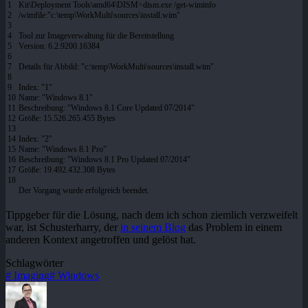
1
Kit
\
Deployment
Tools
\
amd64
\
DISM
>
dism
.
exe
/
get
-wiminfo
2
/
wimfile
:
"c:\temp\WorkMulti\sources\install.wim"
3
4
Tool
zur
Imageverwaltung
f
ü
r
die
Bereitstellung
5
Version
:
6
.
2
.
9200
.
16384
6
7
Details
f
ü
r
Abbild
:
"c:\temp\WorkMulti\sources\install.wim"
8
9
Index
:
"1"
10
Name
:
"Windows 8.1"
11
Beschreibung
:
"Windows 8.1 Core Updated 07/2014"
12
Gr
öß
e
:
15
.
526
.
265
.
455
Bytes
13
14
Index
:
"2"
15
Name
:
"Windows 8.1 Pro"
16
Beschreibung
:
"Windows 8.1 Pro Updated 07/2014"
17
Gr
öß
e
:
19
.
492
.
432
.
308
Bytes
18
Der
Vorgang
wurde
erfolgreich
beendet
.
Tippgeber für die Lösung, nach dem ich schon ziemlich verzweifelt
war, ist Schusterharry, der
in seinem Blog
das Problem in einem
anderen Kontext angetroffen und gelöst hat.
Schlagwörter
#
Imaging
#
Windows