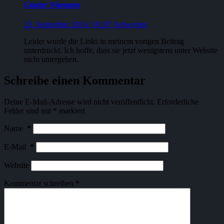
Günter Niemann
23. September 2014 / 01:07
Antworten
Leider wurde die Links in meinem vorigen Beitrag
unterdrückt. Ich hoffe, dass sie jetzt wenigstens unter Website
nicht untergehen.
Schreibe einen Kommentar
Deine E-Mail-Adresse wird nicht veröffentlicht.
Erforderliche
Felder sind mit
*
markiert
Name
*
E-Mail
*
Website
Kommentar schreiben
*