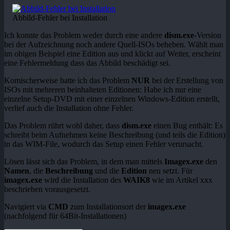
Abbild-Fehler bei Installation
Ich konnte das Problem weder durch eine andere
dism.exe
-Version
bei der Aufzeichnung noch andere Quell-ISOs beheben. Wählt man
im obigen Beispiel eine Edition aus und klickt auf Weiter, erscheint
eine Fehlermeldung dass das Abbild beschädigt sei.
Komischerweise hatte ich das Problem
NUR
bei der Erstellung von
ISOs mit mehreren beinhalteten Editionen: Habe ich nur eine
einzelne Setup-DVD mit einer einzelnen Windows-Edition erstellt,
verlief auch die Installation ohne Fehler.
Das Problem rührt wohl daher, dass
dism.exe
einen Bug enthält: Es
schreibt beim Aufnehmen keine Beschreibung (und teils die Edition)
in das WIM-File, wodurch das Setup einen Fehler verursacht.
Lösen lässt sich das Problem, in dem man mittels
Imagex.exe
den
Namen
, die
Beschreibung
und die
Edition
neu setzt. Für
imagex.exe
wird die Installation des
WAIK8
wie im Artikel xxx
beschrieben vorausgesetzt.
Navigiert via
CMD
zum Installationsort der
imagex.exe
(nachfolgend für 64Bit-Installationen)