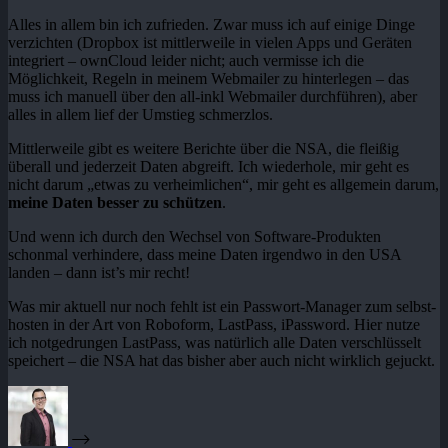
Alles in allem bin ich zufrieden. Zwar muss ich auf einige Dinge
verzichten (Dropbox ist mittlerweile in vielen Apps und Geräten
integriert – ownCloud leider nicht; auch vermisse ich die
Möglichkeit, Regeln in meinem Webmailer zu hinterlegen – das
muss ich manuell über den all-inkl Webmailer durchführen), aber
alles in allem lief der Umstieg schmerzlos.
Mittlerweile gibt es weitere Berichte über die NSA, die fleißig
überall und jederzeit Daten abgreift. Ich wiederhole, mir geht es
nicht darum „etwas zu verheimlichen“, mir geht es allgemein darum,
meine Daten besser zu schützen
.
Und wenn ich durch den Wechsel von Software-Produkten
schonmal verhindere, dass meine Daten irgendwo in den USA
landen – dann ist’s mir recht!
Was mir aktuell nur noch fehlt ist ein Passwort-Manager zum selbst-
hosten in der Art von Roboform, LastPass, iPassword. Hier nutze
ich notgedrungen LastPass, was natürlich alle Daten verschlüsselt
speichert – die NSA hat das bisher aber auch nicht wirklich gejuckt.