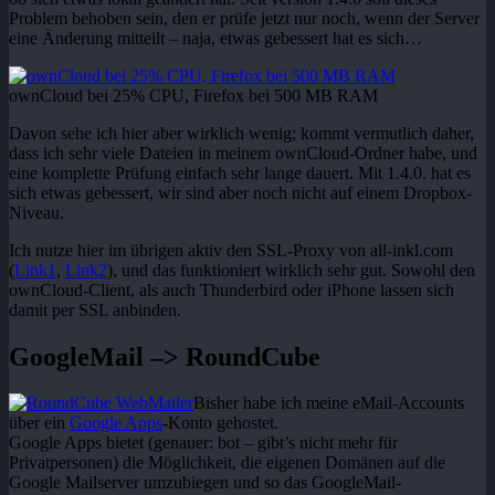
Problem behoben sein, den er prüfe jetzt nur noch, wenn der Server
eine Änderung mitteilt – naja, etwas gebessert hat es sich…
ownCloud bei 25% CPU, Firefox bei 500 MB RAM
Davon sehe ich hier aber wirklich wenig; kommt vermutlich daher,
dass ich sehr viele Dateien in meinem ownCloud-Ordner habe, und
eine komplette Prüfung einfach sehr lange dauert. Mit 1.4.0. hat es
sich etwas gebessert, wir sind aber noch nicht auf einem Dropbox-
Niveau.
Ich nutze hier im übrigen aktiv den SSL-Proxy von all-inkl.com
(
Link1
,
Link2
), und das funktioniert wirklich sehr gut. Sowohl den
ownCloud-Client, als auch Thunderbird oder iPhone lassen sich
damit per SSL anbinden.
GoogleMail –> RoundCube
Bisher habe ich meine eMail-Accounts
über ein
Google Apps
-Konto gehostet.
Google Apps bietet (genauer: bot – gibt’s nicht mehr für
Privatpersonen) die Möglichkeit, die eigenen Domänen auf die
Google Mailserver umzubiegen und so das GoogleMail-