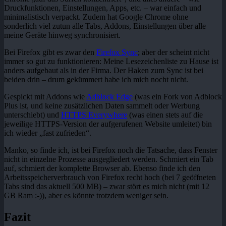
Druckfunktionen, Einstellungen, Apps, etc. – war einfach und
minimalistisch verpackt. Zudem hat Google Chrome ohne
sonderlich viel zutun alle Tabs, Addons, Einstellungen über alle
meine Geräte hinweg synchronisiert.
Bei Firefox gibt es zwar den
Firefox Sync
; aber der scheint nicht
immer so gut zu funktionieren: Meine Lesezeichenliste zu Hause ist
anders aufgebaut als in der Firma. Der Haken zum Sync ist bei
beiden drin – drum gekümmert habe ich mich nocht nicht.
Gespickt mit Addons wie
Adblock Edge
(was ein Fork von Adblock
Plus ist, und keine zusätzlichen Daten sammelt oder Werbung
unterschiebt) und
HTTPS Everywhere
(was einen stets auf die
jeweilige HTTPS-Version der aufgerufenen Website umleitet) bin
ich wieder „fast zufrieden“.
Manko, so finde ich, ist bei Firefox noch die Tatsache, dass Fenster
nicht in einzelne Prozesse ausgegliedert werden. Schmiert ein Tab
auf, schmiert der komplette Browser ab. Ebenso finde ich den
Arbeitsspeicherverbrauch von Firefox recht hoch (bei 7 geöffneten
Tabs sind das aktuell 500 MB) – zwar stört es mich nicht (mit 12
GB Ram :-)), aber es könnte trotzdem weniger sein.
Fazit