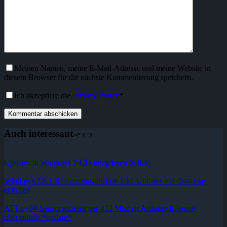
Meinen Namen, meine E-Mail-Adresse und meine Website in
diesem Browser für die nächste Kommentierung speichern.
Ich akzeptiere die
Privacy Policy
*
Kommentar abschicken
Auch interessant
Updates in Windows 7-CD integrieren (64bit)
Windows 7/8.1 Referenzinstallation inkl. Updates mit dism.exe
erstellen
ATTiny84-Sensorendaten per 433 Mhz an Arduino Ethernet
übermitteln *update*