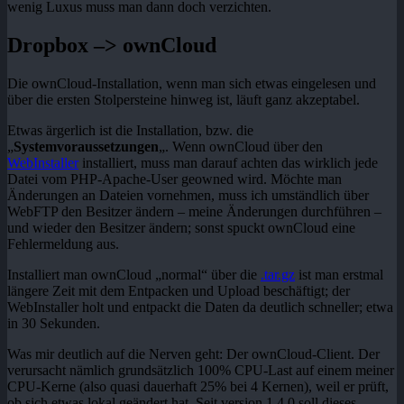
wenig Luxus muss man dann doch verzichten.
Dropbox –> ownCloud
Die ownCloud-Installation, wenn man sich etwas eingelesen und
über die ersten Stolpersteine hinweg ist, läuft ganz akzeptabel.
Etwas ärgerlich ist die Installation, bzw. die
„
Systemvoraussetzungen
„. Wenn ownCloud über den
WebInstaller
installiert, muss man darauf achten das wirklich jede
Datei vom PHP-Apache-User geowned wird. Möchte man
Änderungen an Dateien vornehmen, muss ich umständlich über
WebFTP den Besitzer ändern – meine Änderungen durchführen –
und wieder den Besitzer ändern; sonst spuckt ownCloud eine
Fehlermeldung aus.
Installiert man ownCloud „normal“ über die
.tar.gz
ist man erstmal
längere Zeit mit dem Entpacken und Upload beschäftigt; der
WebInstaller holt und entpackt die Daten da deutlich schneller; etwa
in 30 Sekunden.
Was mir deutlich auf die Nerven geht: Der ownCloud-Client. Der
verursacht nämlich grundsätzlich 100% CPU-Last auf einem meiner
CPU-Kerne (also quasi dauerhaft 25% bei 4 Kernen), weil er prüft,
ob sich etwas lokal geändert hat. Seit version 1.4.0 soll dieses