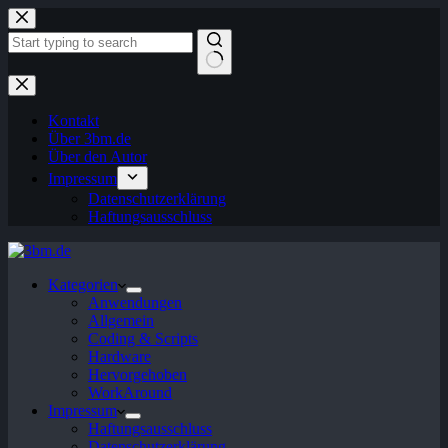
Zum
Inhalt
springen
Keine
Ergebnisse
Kontakt
Über 3bm.de
Über den Autor
Impressum
Datenschutzerklärung
Haftungsausschluss
Kategorien
Anwendungen
Allgemein
Coding & Scripts
Hardware
Hervorgehoben
WorkAround
Impressum
Haftungsausschluss
Datenschutzerklärung