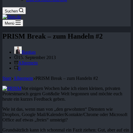
Suchen
Menü
PRISM Break – zum Handeln #2
Bastian
15. September 2013
Allgemein
6
Start
Allgemein
PRISM Break – zum Handeln #2
Vor einigen Wochen habe ich einen kleinen, privaten
Protestmarsch gegen Gott&die Welt begonnen und möchte euch
heute ein kurzes Feedback geben.
Wie ist das, wenn man von „den gewohnten“ Diensten wie
Dropbox, Google Mail/Kalender/Kontakte/Chrome oder Microsoft
Office auf etwas „freies“ umsteigt?
Grundsätzlich kann ich schonmal ein Fazit ziehen: Gut, aber auf ein