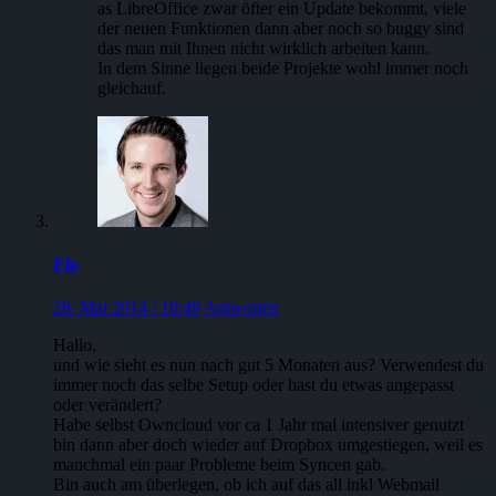
as LibreOffice zwar öfter ein Update bekommt, viele
der neuen Funktionen dann aber noch so buggy sind
das man mit Ihnen nicht wirklich arbeiten kann.
In dem Sinne liegen beide Projekte wohl immer noch
gleichauf.
Flo
28. Mai 2014 / 10:49
Antworten
Hallo,
und wie sieht es nun nach gut 5 Monaten aus? Verwendest du
immer noch das selbe Setup oder hast du etwas angepasst
oder verändert?
Habe selbst Owncloud vor ca 1 Jahr mal intensiver genutzt
bin dann aber doch wieder auf Dropbox umgestiegen, weil es
manchmal ein paar Probleme beim Syncen gab.
Bin auch am überlegen, ob ich auf das all inkl Webmail