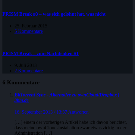
PRISM Break #3 – was sich gelohnt hat, was nicht
25. Februar 2015
5 Kommentare
PRISM Break – zum Nachdenken #1
9. Juli 2013
2 Kommentare
6 Kommentare
BitTorrent Sync - Alternative zu ownCloud/Dropbox |
3bm.de
16. September 2013 / 13:37
Antworten
[…] einem der vorherigen Artikel habe ich davon berichtet,
dass meine ownCloud-Installation zwar etwas zickig in der
Administration […]