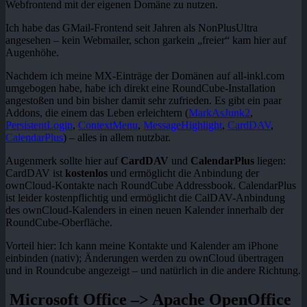
Webfrontend mit der eigenen Domäne zu nutzen.
Ich habe das GMail-Frontend seit Jahren als NonPlusUltra
angesehen – kein Webmailer, schon garkein „freier“ kam hier auf
Augenhöhe.
Nachdem ich meine MX-Einträge der Domänen auf all-inkl.com
umgebogen habe, habe ich direkt eine RoundCube-Installation
angestoßen und bin bisher damit sehr zufrieden. Es gibt ein paar
Addons, die einem das Leben erleichtern (
MarkAsJunk2
,
PersistentLogin
,
ContextMenu
,
MessageHighlight
,
CardDAV
,
CalendarPlus
) – alles in allem nutzbar.
Augenmerk sollte hier auf
CardDAV
und
CalendarPlus
liegen:
CardDAV ist
kostenlos
und ermöglicht die Anbindung der
ownCloud-Kontakte nach RoundCube Addressbook. CalendarPlus
ist leider kostenpflichtig und ermöglicht die CalDAV-Anbindung
des ownCloud-Kalenders in einen neuen Kalender innerhalb der
RoundCube-Oberfläche.
Vorteil hier: Ich kann meine Kontakte und Kalender am iPhone
einbinden (nativ); Änderungen werden zu ownCloud übertragen
und in Roundcube angezeigt – und natürlich in die andere Richtung.
Microsoft Office –> Apache OpenOffice