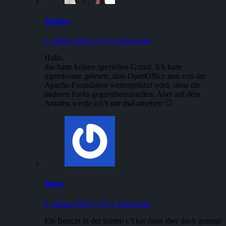
Bastian
1. Januar 2014 / 11:01
Antworten
Hallo,
das hatte keinen speziellen Grund. Ich hatte
irgendwann gelesen, dass OpenOffice nun von der
Apache-Foundation weitergeführt wird, ohne die
anderen Forks gegenüberzustellen. Aber auf dein
Anraten werde ich’s mir mal ansehen 🙂
Björn
9. Januar 2014 / 13:11
Antworten
Ein Bericht in der letzten c’t hat dann aber doch gezeigt