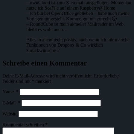
– ownCloud ist zum Xten mal rausgeflogen. Momentan
nutze ich SeaFile auf einem Raspberry@Home
– Ich bin bei OpenOffice geblieben – habe auch meine
Vorlagen umgestellt. Komme gut mit zurecht 🙂
– RoundCube ist mein aktueller Mailreader im Web,
bleibt es wohl auch…
Alles in allem recht positiv, auch wenn ich mir manche
Funktionen von Dropbox & Co wirklich
zurückwünsche :/
Schreibe einen Kommentar
Deine E-Mail-Adresse wird nicht veröffentlicht.
Erforderliche
Felder sind mit
*
markiert
Name
*
E-Mail
*
Website
Kommentar schreiben
*