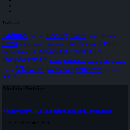
TagCloud
Arduino
Backup
Basics
Fritzbox
ATTiny84
Debian
Funk
HowTo
IMHO
Imaging
Gadget
Harmony
HomeMatic
MediaCenter
Mobotix
Internet of Things
Kodi
NAS
Raspberry Pi
Server
SmartHome
Sync
Storage
Synology
VMware
Windows
Webserver
Updates
Wordpress
XBMC
Ähnliche Beiträge
Windows DDNS-Client ddclient mit all-inkl.com nutzen
24. Dezember 2016