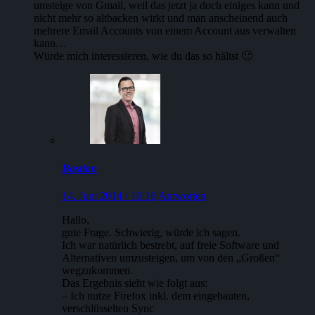
umsteige von Gmail, weil das jetzt ja doch einiges kann und
nicht mehr so altbacken wirkt und man anscheinend auch
mehrere Email Accounts von einem Account aus verwalten
kann…
Würde mich interessieren, wie du das so hältst 🙂
Bastian
14. Juni 2014 / 16:16
Antworten
Hallo,
gute Frage. Schwierig, würde ich sagen.
Ich war natürlich bestrebt, auf freie Software und
Alternativen umzusteigen, um von den „Großen“
wegzukommen.
Das Ergebnis sieht wie folgt aus:
– Ich nutze Firefox inkl. dem eingebauten,
verschlüsselten Sync