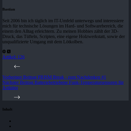
Bastian
Seit 2006 bin ich täglich im IT-Umfeld unterwegs und interessiere
mich für technische Lösungen im Hard- und Softwarebereich, die
einem den Alltag erleichtern. Zu meinen Hobbies zählt der 3D-
Druck, das Tüfteln, Scripten, eine eigene Holzwerkstatt, sowie der
unqualifizierte Umgang mit dem Lötkolben.
Artikel: 126
Vorheriger
Beitrag
PRISM Break - zum Nachdenken #1
Nächster
Beitrag
Batteriebetriebene Funk-Temperatursensoren für
Arduino
Inhalt