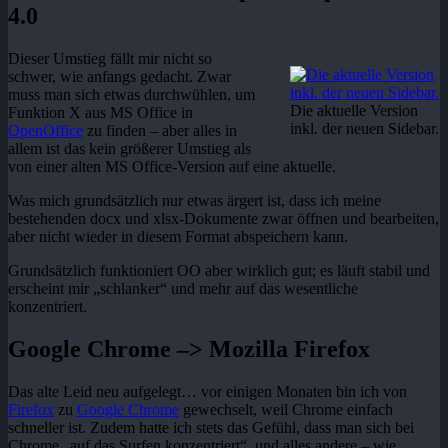
4.0
Dieser Umstieg fällt mir nicht so
schwer, wie anfangs gedacht. Zwar
muss man sich etwas durchwühlen, um
Die aktuelle Version
Funktion X aus MS Office in
inkl. der neuen Sidebar.
OpenOffice
zu finden – aber alles in
allem ist das kein größerer Umstieg als
von einer alten MS Office-Version auf eine aktuelle.
Was mich grundsätzlich nur etwas ärgert ist, dass ich meine
bestehenden docx und xlsx-Dokumente zwar öffnen und bearbeiten,
aber nicht wieder in diesem Format abspeichern kann.
Grundsätzlich funktioniert OO aber wirklich gut; es läuft stabil und
erscheint mir „schlanker“ und mehr auf das wesentliche
konzentriert.
Google Chrome –> Mozilla Firefox
Das alte Leid neu aufgelegt… vor einigen Monaten bin ich von
Firefox
zu
Google Chrome
gewechselt, weil Chrome einfach
schneller ist. Zudem hatte ich stets das Gefühl, dass man sich bei
Chrome „auf das Surfen konzentriert“, und alles andere – wie