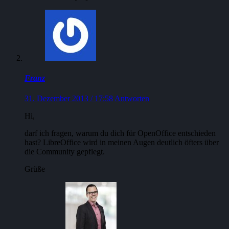
Franz
31. Dezember 2013 / 17:58
Antworten
Hi,
darf ich fragen, warum du dich für OpenOffice entschieden
hast? LibreOffice wird in meinen Augen deutlich öfters über
die Community gepflegt.
Grüße