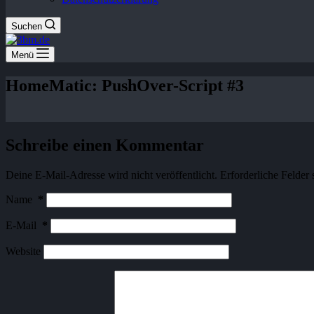
Suchen
Menü
HomeMatic: PushOver-Script #3
Schreibe einen Kommentar
Deine E-Mail-Adresse wird nicht veröffentlicht.
Erforderliche Felder 
Name
*
E-Mail
*
Website