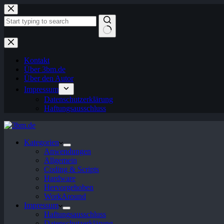
Zum
Inhalt
springen
Keine
Ergebnisse
Kontakt
Über 3bm.de
Über den Autor
Impressum
Datenschutzerklärung
Haftungsausschluss
Kategorien
Anwendungen
Allgemein
Coding & Scripts
Hardware
Hervorgehoben
WorkAround
Impressum
Haftungsausschluss
Datenschutzerklärung