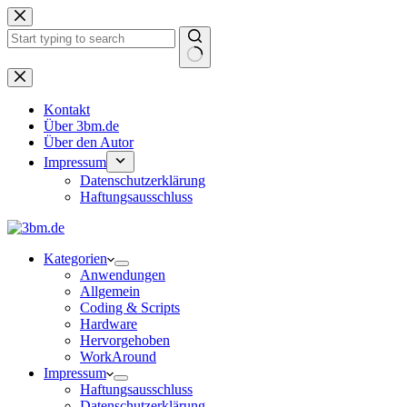
Zum
Inhalt
springen
Keine
Ergebnisse
Kontakt
Über 3bm.de
Über den Autor
Impressum
Datenschutzerklärung
Haftungsausschluss
Kategorien
Anwendungen
Allgemein
Coding & Scripts
Hardware
Hervorgehoben
WorkAround
Impressum
Haftungsausschluss
Datenschutzerklärung