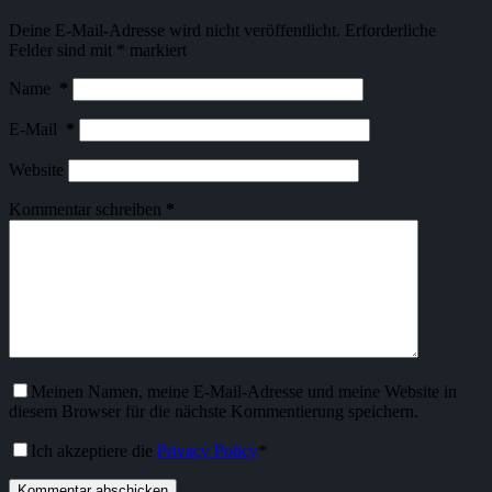
Deine E-Mail-Adresse wird nicht veröffentlicht.
Erforderliche
Felder sind mit
*
markiert
Name
*
E-Mail
*
Website
Kommentar schreiben
*
Meinen Namen, meine E-Mail-Adresse und meine Website in
diesem Browser für die nächste Kommentierung speichern.
Ich akzeptiere die
Privacy Policy
*
Kommentar abschicken