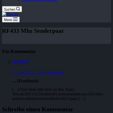
Suchen
Menü
RF433 Mhz Senderpaar
Ein Kommentar
티비위키
17. Juni 2023 / 18:14
Antworten
… [Trackback]
[…] Find More Info here on that Topic:
3bm.de/2013/11/24/attiny84-sensorendaten-per-433-mhz-
arduino-ethernet-uebermitteln/rf433-paar/ […]
Schreibe einen Kommentar