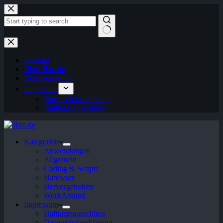
Zum
Inhalt
springen
Keine
Ergebnisse
Kontakt
Über 3bm.de
Über den Autor
Impressum
Datenschutzerklärung
Haftungsausschluss
Kategorien
Anwendungen
Allgemein
Coding & Scripts
Hardware
Hervorgehoben
WorkAround
Impressum
Haftungsausschluss
Datenschutzerklärung