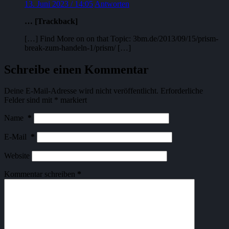
13. Juni 2023 / 14:05
Antworten
… [Trackback]
[…] Find More on on that Topic: 3bm.de/2013/09/15/prism-
break-zum-handeln-1/prism/ […]
Schreibe einen Kommentar
Deine E-Mail-Adresse wird nicht veröffentlicht.
Erforderliche
Felder sind mit
*
markiert
Name
*
E-Mail
*
Website
Kommentar schreiben
*