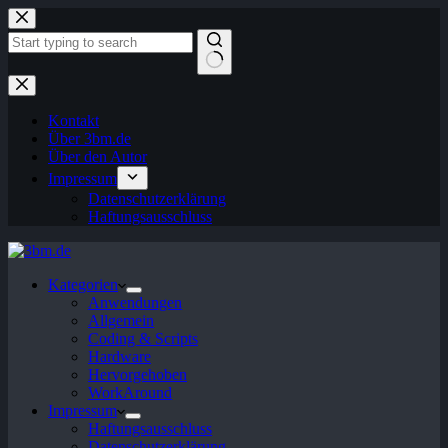
Zum
Inhalt
springen
Keine
Ergebnisse
Kontakt
Über 3bm.de
Über den Autor
Impressum
Datenschutzerklärung
Haftungsausschluss
Kategorien
Anwendungen
Allgemein
Coding & Scripts
Hardware
Hervorgehoben
WorkAround
Impressum
Haftungsausschluss
Datenschutzerklärung