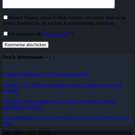
Meinen Namen, meine E-Mail-Adresse und meine Website in
diesem Browser für die nächste Kommentierung speichern.
Ich akzeptiere die
Privacy Policy
*
Kommentar abschicken
Auch interessant
Updates in Windows 7-CD integrieren (64bit)
Windows 7/8.1 Referenzinstallation inkl. Updates mit dism.exe
erstellen
ATTiny84-Sensorendaten per 433 Mhz an Arduino Ethernet
übermitteln *update*
Kommunikation zwischen zwei Arduinos mit Virtual Wire und 433
Mhz
copyright © 2026 3bm.de