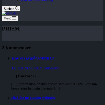
Suchen
Menü
PRISM
2 Kommentare
บาคาร่า เล่นที่ LSM99BET
13. Juni 2023 / 00:21
Antworten
… [Trackback]
[…] Information on that Topic: 3bm.de/2013/09/15/prism-
break-zum-handeln-1/prism/ […]
click the up coming webpage