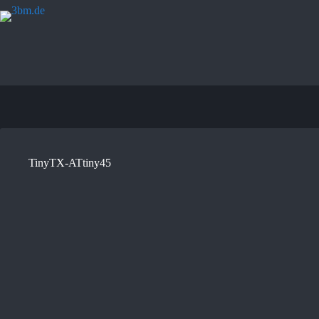
Zum
Inhalt
springen
TinyTX-ATtiny45