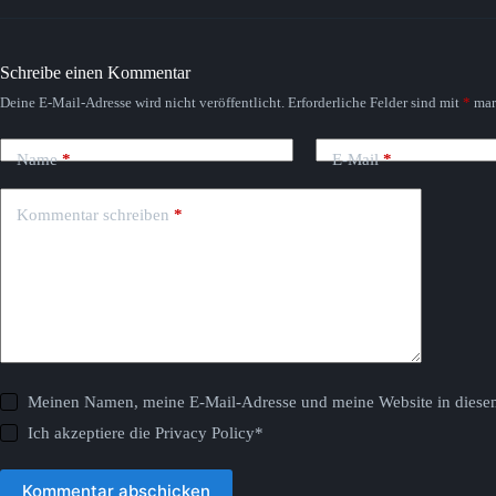
Schreibe einen Kommentar
Deine E-Mail-Adresse wird nicht veröffentlicht.
Erforderliche Felder sind mit
*
mar
Name
*
E-Mail
*
Kommentar schreiben
*
Meinen Namen, meine E-Mail-Adresse und meine Website in diesem
Ich akzeptiere die
Privacy Policy
*
Kommentar abschicken