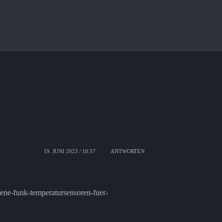
19. JUNI 2023 / 10:57
ANTWORTEN
bene-funk-temperatursensoren-fuer-