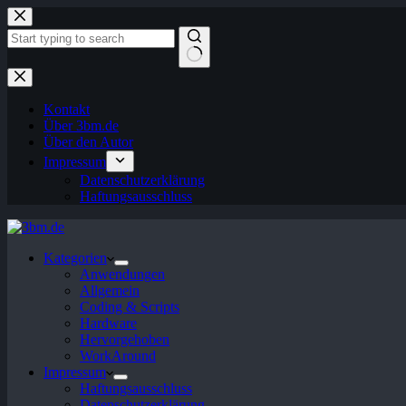
Zum
Inhalt
springen
Keine
Ergebnisse
Kontakt
Über 3bm.de
Über den Autor
Impressum
Datenschutzerklärung
Haftungsausschluss
Kategorien
Anwendungen
Allgemein
Coding & Scripts
Hardware
Hervorgehoben
WorkAround
Impressum
Haftungsausschluss
Datenschutzerklärung