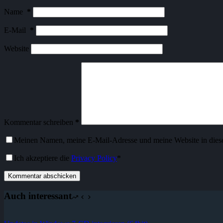
Name
*
E-Mail
*
Website
Kommentar schreiben
*
Meinen Namen, meine E-Mail-Adresse und meine Website in dies
Ich akzeptiere die
Privacy Policy
*
Kommentar abschicken
Auch interessant