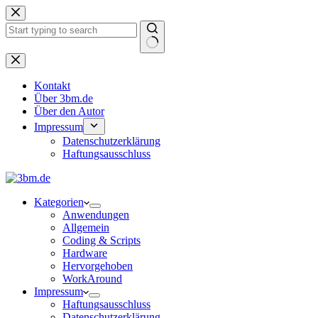
Zum
Inhalt
springen
Keine
Ergebnisse
Kontakt
Über 3bm.de
Über den Autor
Impressum
Datenschutzerklärung
Haftungsausschluss
Kategorien
Anwendungen
Allgemein
Coding & Scripts
Hardware
Hervorgehoben
WorkAround
Impressum
Haftungsausschluss
Datenschutzerklärung